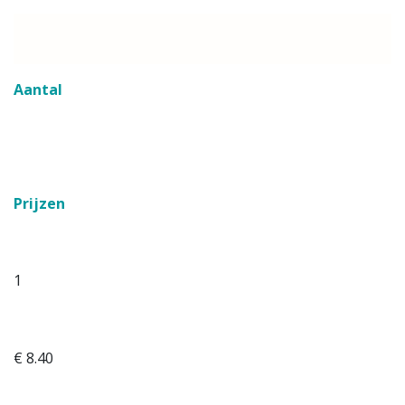
Aan​tal
Prijzen
1
€ 8.40