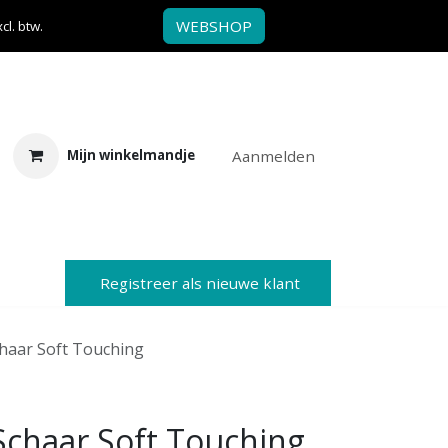
WEBSHOP
l. btw.
Aanmelden
Mijn winkelmandje
Registreer als nieuwe klant
haar Soft Touching
chaar Soft Touching