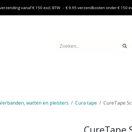
 verzending vanaf € 150 excl. BTW - € 9.95 verzendkosten onder € 150 exc
Webshop
Contact
Verbanden, watten en pleisters
Cura tape
CureTape Sc
CureTape S