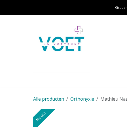
Overslaan naar inhoud
Gratis
Home
Over ons
Aanbod
Cursisten
Alle producten
Orthonyxie
Mathieu Na
Nieuw!
Nieuw!