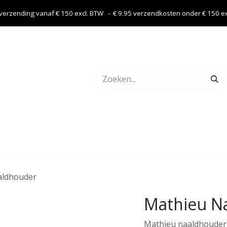
 verzending vanaf € 150 excl. BTW - € 9.95 verzendkosten onder € 150 exc
Webshop
Contact
aldhouder
Mathieu N
Mathieu naaldhouder