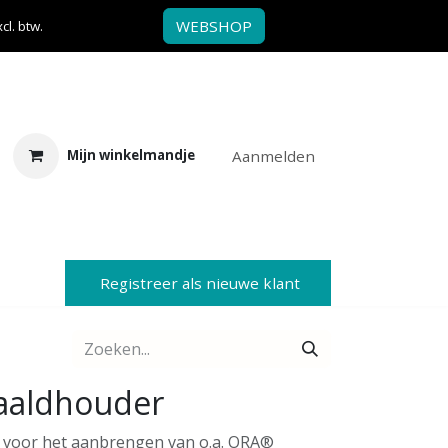
WEBSHOP
l. btw.
Aanmelden
Mijn winkelmandje
Registreer als nieuwe klant
aaldhouder
 voor het aanbrengen van o.a. ORA®