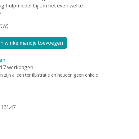
dig hulpmiddel bij om het even welke
.
btw)
n winkelmandje toevoegen
en
ld 7 werkdagen
zijn alleen ter illustratie en houden geen enkele
5121.47