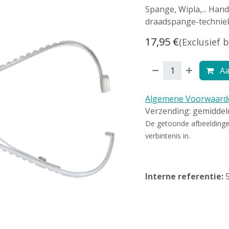
Spange, Wipla,... Han
draadspange-techniek
17,95
€
(Exclusief 
Aa
Algemene Voorwaard
Verzending: gemidde
De getoonde afbeeldingen 
verbintenis in.
Interne referentie: