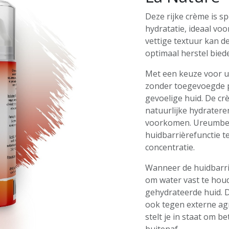
Deze rijke crème is s
hydratatie, ideaal vo
vettige textuur kan 
optimaal herstel bied
Met een keuze voor ui
zonder toegevoegde p
gevoelige huid. De c
natuurlijke hydratere
voorkomen. Ureumbeh
huidbarrièrefunctie t
concentratie.
Wanneer de huidbarriè
om water vast te houd
gehydrateerde huid. D
ook tegen externe ag
stelt je in staat om b