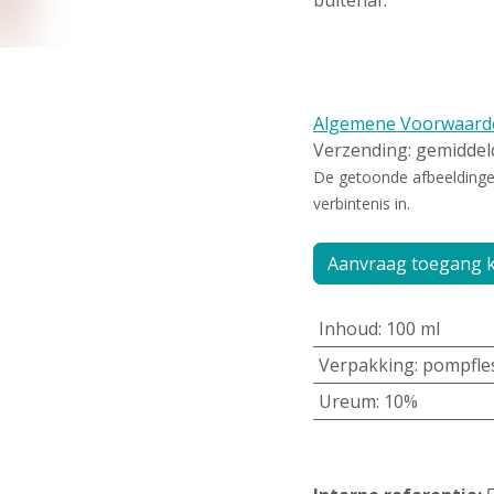
buitenaf.
Algemene Voorwaard
Verzending: gemidde
De getoonde afbeeldingen 
verbintenis in.
Aanvraag toegang k
Inhoud
:
100 ml
Verpakking
:
pompfle
Ureum
:
10%