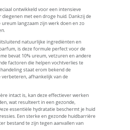
peciaal ontwikkeld voor een intensieve
or diegenen met een droge huid. Dankzij de
de ureum langzaam zijn werk doen en zo
en.
tsluitend natuurlijke ingrediënten en
arfum, is deze formule perfect voor de
rème bevat 10% ureum, vetzuren en andere
nde factoren die helpen vochtverlies te
andeling staat erom bekend de
e verbeteren, afhankelijk van de
re intact is, kan deze effectiever werken
en, wat resulteert in een gezonde,
eze essentiële hydratatie beschermt je huid
ressies. Een sterke en gezonde huidbarrière
eter bestand te zijn tegen aanvallen van