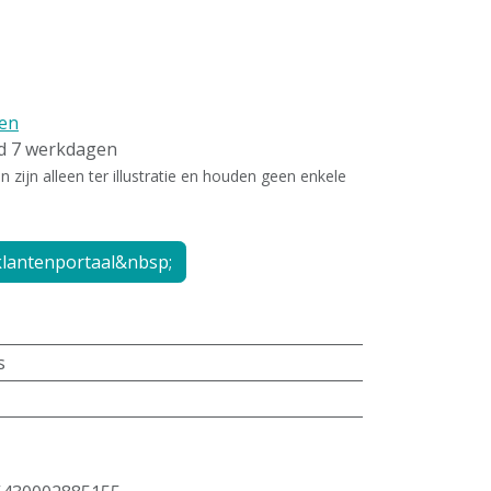
en
ld 7 werkdagen
zijn alleen ter illustratie en houden geen enkele
lantenportaal&nbsp;
s