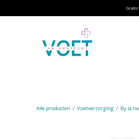
Overslaan naar inhoud
Gratis
Home
Over ons
Aanbod
Cursisten
Alle producten
Voetverzorging
By la n