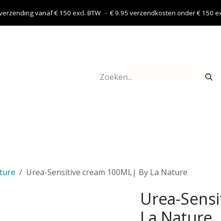
 verzending vanaf € 150 excl. BTW - € 9.95 verzendkosten onder € 150 exc
Webshop
Contact
ature
Urea-Sensitive cream 100ML| By La Nature
Urea-Sensi
La Nature