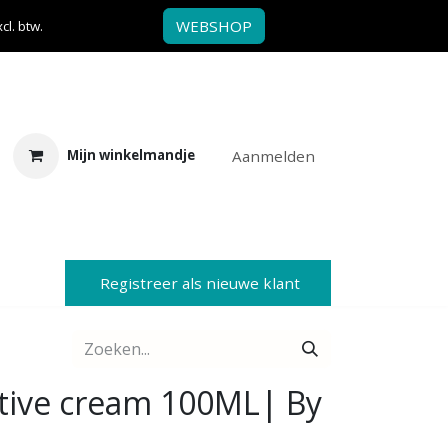
WEBSHOP
l. btw.
Aanmelden
Mijn winkelmandje
Registreer als nieuwe klant
tive cream 100ML| By