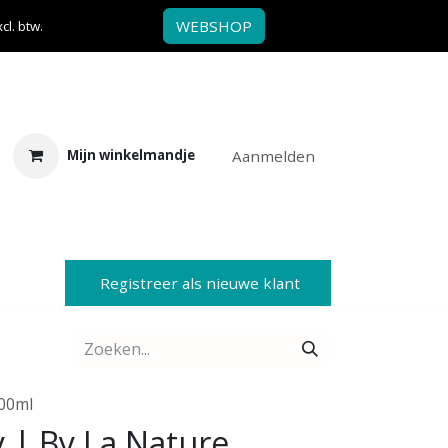
WEBSHOP
l. btw.
Aanmelden
Mijn winkelmandje
Registreer als nieuwe klant
00ml
 | By La Nature