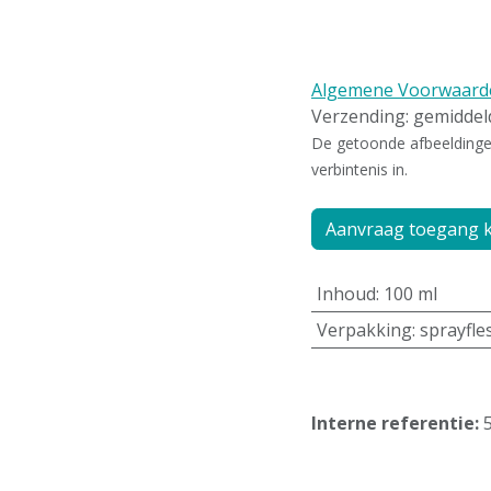
Algemene Voorwaard
Verzending: gemidde
De getoonde afbeeldingen 
verbintenis in.
Aanvraag toegang k
Inhoud
:
100 ml
Verpakking
:
sprayfle
Interne referentie: