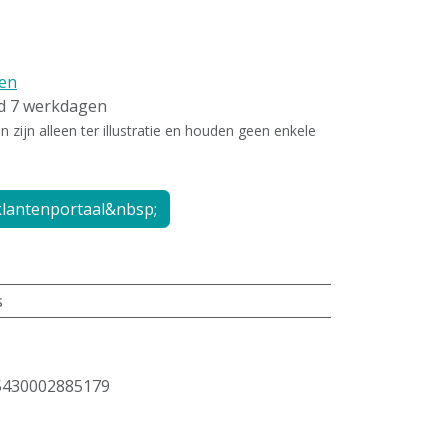
en
ld 7 werkdagen
zijn alleen ter illustratie en houden geen enkele
lantenportaal&nbsp;
s
5430002885179