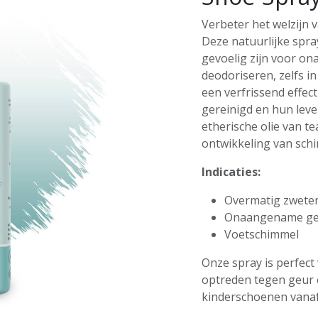
Verbeter het welzijn 
Deze natuurlijke spra
gevoelig zijn voor on
deodoriseren, zelfs i
een verfrissend effec
gereinigd en hun leve
etherische olie van t
ontwikkeling van sch
Indicaties:
Overmatig zweten
Onaangename g
Voetschimmel
Onze spray is perfect 
optreden tegen geur e
kinderschoenen vanaf 