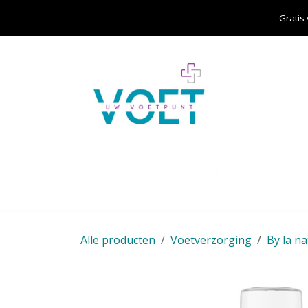
Overslaan naar inhoud
Gratis
Home
Over ons
Aanbod
Cursisten
Alle producten
Voetverzorging
By la n