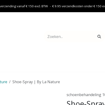
 verzending vanaf € 150 excl. BTW - € 9.95 verzendkosten onder € 150 exc
Webshop
Contact
ature
Shoe-Spray | By La Nature
schoenbehandeling 1
Shoe-Spray