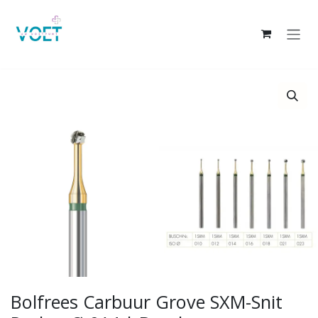
Overslaan naar inhoud
Bolfrees Carbuur Grove SXM-Snit