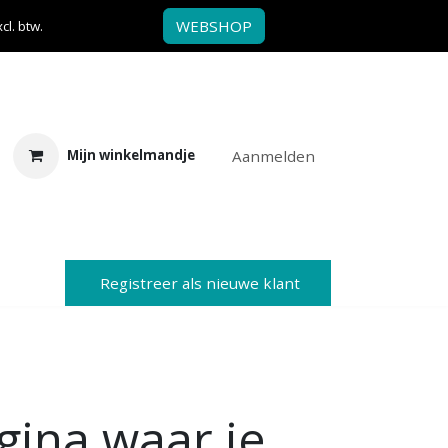
WEBSHOP
l. btw.
Aanmelden
Mijn winkelmandje
Registreer als nieuwe klant
ina waar je