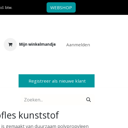
WEBSHOP
l. btw.
Aanmelden
Mijn winkelmandje
Registreer als nieuwe klant
les kunststof
es is gemaakt van duurzaam polypropyleen