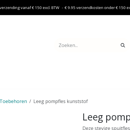
 verzending vanaf € 150 excl. BTW - € 9.95 verzendkosten onder € 150 exc
Webshop
Contact
Toebehoren
Leeg pompfles kunststof
Leeg pompf
Deze stevige spuitfl