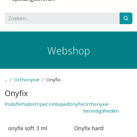
Webshop
...
Orthonyxie
Onyfix
Onyfix
Podofix
Podostripe
Combiped
Onyfix
Orthonyxie
benodigdheden
onyfix soft 3 ml
Onyfix hard