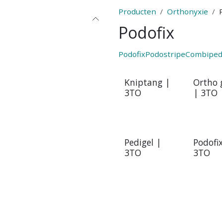
Producten
Orthonyxie
Podofix
Podofix
Podostripe
Combipe
Kniptang |
Ortho 
3TO
| 3TO
Pedigel |
Podofix
3TO
3TO