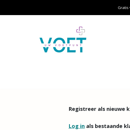
Overslaan naar inhoud
Gratis
Home
Over ons
Aanbod
Cursisten
Registreer als nieuwe k
Log in
als bestaande kl