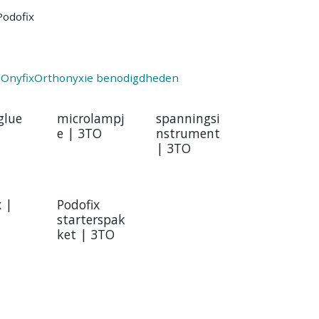
Podofix
d
Onyfix
Orthonyxie benodigdheden
glue
microlampj
spanningsi
e | 3TO
nstrument
| 3TO
 |
Podofix
starterspak
ket | 3TO