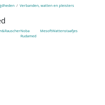
igdheden
Verbanden, watten en pleisters
ed
n&Rauscher
Noba
Mesoft
Wattenstaafjes
Rudamed