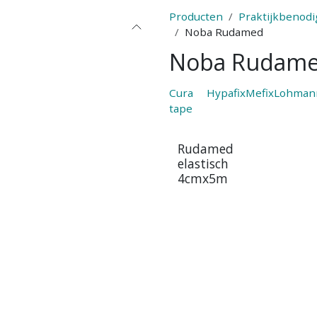
Producten
Praktijkbenod
Noba Rudamed
Noba Rudam
Cura
Hypafix
Mefix
Lohman
tape
Rudamed
elastisch
4cmx5m