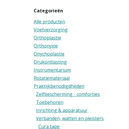
Categorieën
Alle producten
Voetverzorging
Orthoplastie
Orthonyxie
Onychoplastie
Drukontlasting
Instrumentarium
Rotatiemateriaal
Praktijkbenodigdheden
Zelfbescherming - comforties
Toebehoren
Inrichting & apparatuur
Verbanden, watten en pleisters
Cura tape