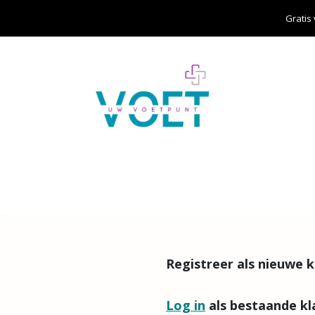
Overslaan naar inhoud
Gratis
Home
Over ons
Aanbod
Cursisten
Registreer als nieuwe k
Log in
als bestaande kl